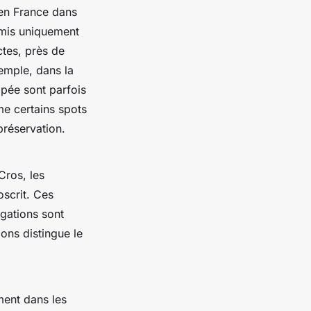
 en France dans
ermis uniquement
ctes, près de
xemple, dans la
ipée sont parfois
e certains spots
préservation.
Cros, les
oscrit. Ces
ogations sont
ons distingue le
ment dans les