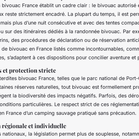
 bivouac France établit un cadre clair : le bivouac autorisé
ux reste strictement encadré. La plupart du temps, il est p
jamais plus d’une nuit consécutive et avec des tentes compa
ou sur des itinéraires dédiés à la randonnée bivouac. Par e
rins, des procédures de déclaration ou de réservation antic
x de bivouac en France listés comme incontournables, comm
s, s’adaptent à ces dispositions pour concilier aventure et 
 et protection stricte
erdites bivouac France, telles que le parc national de Port-
aines réserves naturelles, tout bivouac est formellement pr
égent la biodiversité des impacts négatifs. Parfois, des dér
nditions particulières. Le respect strict de ces réglementati
en France d’un camping sauvage pratiqué sans précaution.
régionale et individuelle
 nationaux, la législation permet plus de souplesse, notam