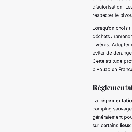
d’autorisation. Le
respecter le bivo
Lorsqu’on choisit
déchets : ramener
rivières. Adopte
éviter de déranger
Cette attitude pr
bivouac en France
Réglementat
La
réglementatio
camping sauvage. 
généralement pour 
sur certains
lieux