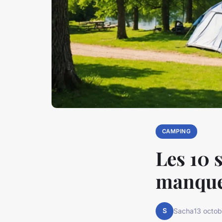
CAMPING
Les 10 
manque
S
Sacha
13 octo