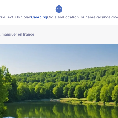
ueil
Actu
Bon plan
Camping
Croisiere
Location
Tourisme
Vacance
Voy
s manquer en france