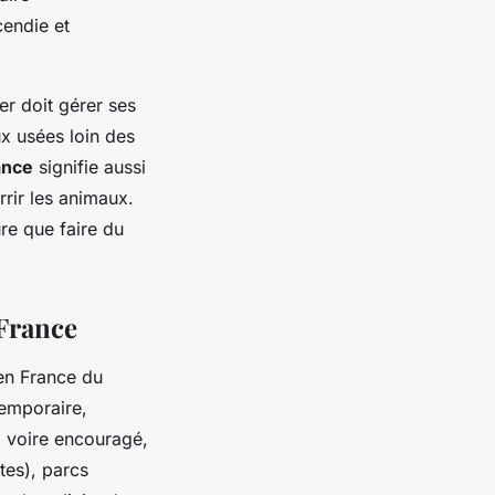
cendie et
r doit gérer ses
ux usées loin des
ance
signifie aussi
rrir les animaux.
re que faire du
 France
 en France du
temporaire,
é, voire encouragé,
tes), parcs