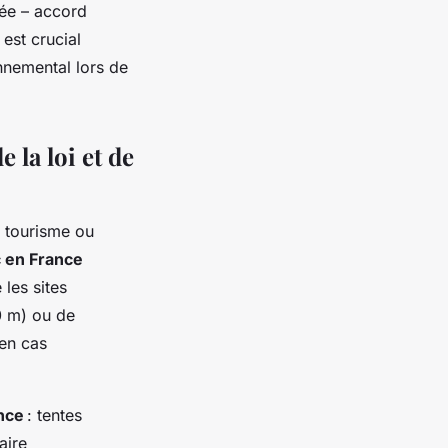
vée – accord
 est crucial
nnemental lors de
 la loi et de
 tourisme ou
c en France
les sites
0 m) ou de
en cas
nce
: tentes
aire