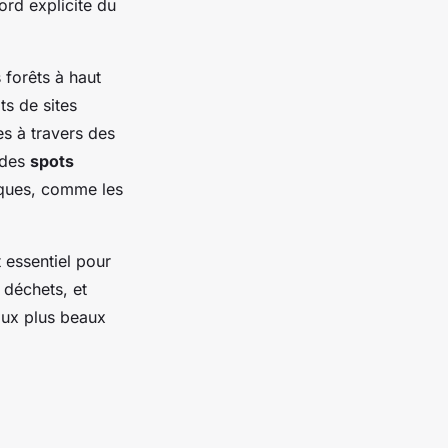
ord explicite du
 forêts à haut
ts de sites
s à travers des
 des
spots
riques, comme les
t essentiel pour
 déchets, et
 aux plus beaux