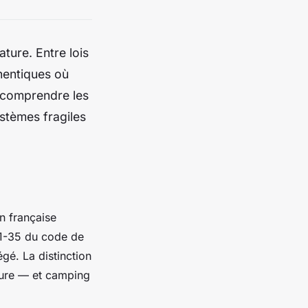
ature. Entre lois
thentiques où
, comprendre les
stèmes fragiles
on française
111-35 du code de
égé. La distinction
ature — et camping