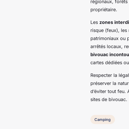
régionaux, forêts 
propriétaire.
Les
zones interd
risque (feux), les
patrimoniaux ou p
arrêtés locaux, r
bivouac inconto
cartes dédiées ou 
Respecter la légal
préserver la natur
d’éviter tout feu
sites de bivouac.
Camping