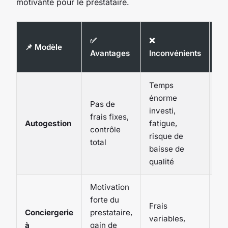
motivante pour le prestataire.
💰
✅
❌
📌 Modèle
Re
Avantages
Inconvénients
es
Temps
énorme
Pas de
investi,
Mo
frais fixes,
Autogestion
fatigue,
(si
contrôle
risque de
oc
total
baisse de
qualité
Motivation
forte du
Frais
Él
Conciergerie
prestataire,
variables,
bo
à
gain de